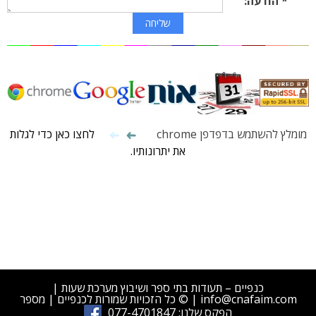
* הודעה:
מומלץ להשתמש בדפדפן chrome
לחצו כאן כדי לגלות
את יתרונותיו.
תעודות בית ספר , הפקת תעודות , כנפיים הפקת תעודות בית ספר בשיטה חדשנית , שיבוץ מערכת שעות , תיעוד לימי
הורים , תיעוד אירועי משמעת וציונים , אקלים חינוכי מיטבי , איחורים , חיסורים , תיעוד שיחות הורים , דוחות
סטטיסטיים , הפקת תעודות בית-ספר , אתר בית-ספרי , פורום כיתות , תעודות , יום הורים , שעות פרטניות , מנבסון ,
מנב"ס , מנבסנט , יום הורים , בית ספר , תלמידים , משמעת , חוקי בית ספר , מדרגי תגובה
כנפיים – תעודות בתי ספר ושיבוץ מערכת שעות |
info@cnafaim.com | © כל הזכויות שמורות לכנפיים | מספר
הפקס שלנו: 077-4701847