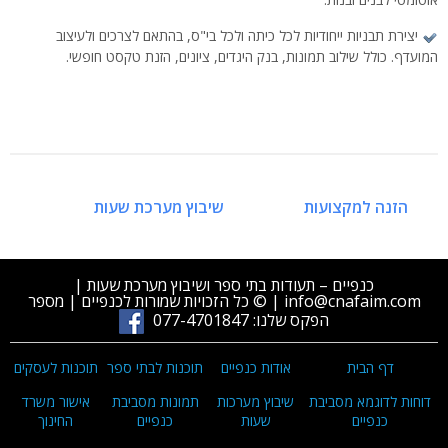
יצירת תבניות ייחודיות לכל כיתה ולכל בי"ס, בהתאם לצרכים ולעיצוב
המועדף. כולל שילוב תמונות, בנק היגדים, ציונים, הזנת טקסט חופשי.
ניווט
הזנה למקצועות
שיבוץ מערכת שעות
כנפיים – תעודות בתי ספר ושיבוץ מערכת שעות |
info@cnafaim.com | © כל הזכויות שמורות לכנפיים | מספר
הפקס שלנו: 077-4701847
דף הבית
אודות כנפיים
תוכנות לבתי ספר
תוכנות לעסקים
דוחות לדוגמא מסביבת
שיבוץ מערכות
תמונות מסביבת
אישור משרד
כנפיים
שעות
כנפיים
החינוך